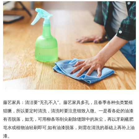
藤艺家具：清洁要“无孔不入”。藤艺家具多孔，且春季各种虫类繁殖
猖獗，所以要定时清洗，清洗时要注意细致入微。一是看各处的油漆
有否脱落，如无，可用柳条等削尖剔除缝隙中的灰尘，再以牙刷蘸肥
皂水或植物油轻刷即可;如有油漆脱落，则需在清洗的基础上再补上油
漆。